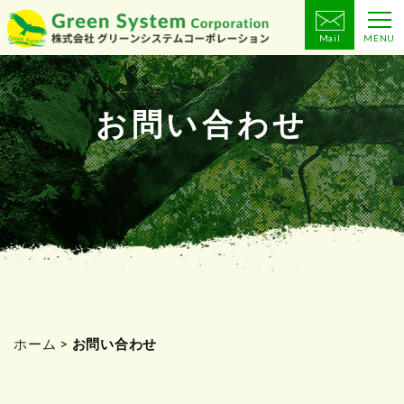
Mail
MENU
コ
ン
テ
お問い合わせ
ン
ツ
へ
ス
キ
ッ
プ
ホーム
>
お問い合わせ