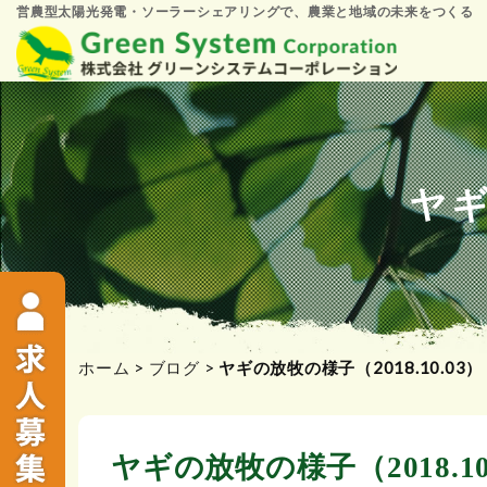
営農型太陽光発電・ソーラーシェアリングで、農業と地域の未来をつくる
コ
ン
テ
ン
ツ
ヤギ
へ
ス
キ
ッ
プ
ホーム
>
ブログ
>
ヤギの放牧の様子（2018.10.03）
ヤギの放牧の様子（2018.10