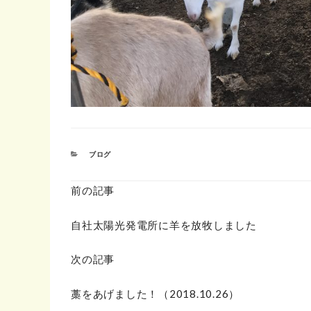
カ
ブログ
テ
ゴ
リ
前の記事
ー
自社太陽光発電所に羊を放牧しました
次の記事
藁をあげました！（2018.10.26）