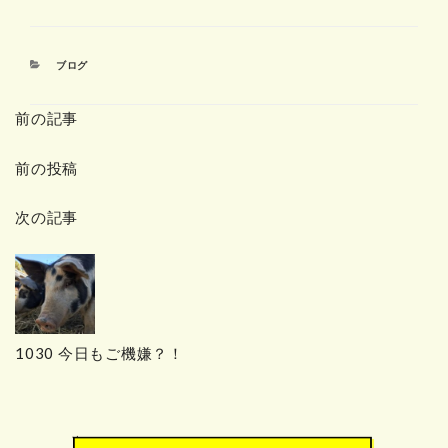
カ
ブログ
テ
ゴ
前の記事
リ
ー
前の投稿
次の記事
1030 今日もご機嫌？！