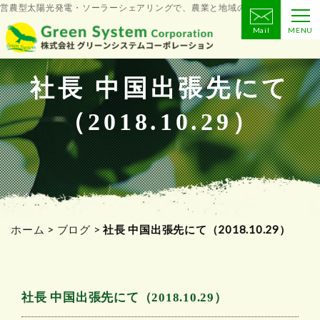
営農型太陽光発電・ソーラーシェアリングで、農業と地域の未来をつくる
Mail
MENU
コ
ン
テ
社長 中国出張先にて
ン
（2018.10.29）
ツ
へ
ス
キ
ッ
プ
ホーム
>
ブログ
>
社長 中国出張先にて（2018.10.29）
社長 中国出張先にて（2018.10.29）