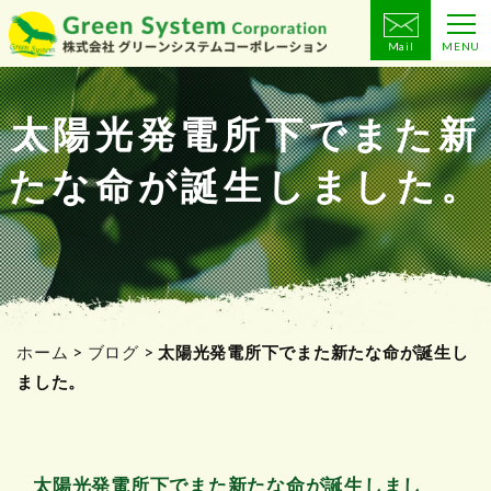
Mail
MENU
コ
ン
テ
太陽光発電所下でまた新
ン
たな命が誕生しました。
ツ
へ
ス
キ
ッ
プ
ホーム
>
ブログ
>
太陽光発電所下でまた新たな命が誕生し
ました。
太陽光発電所下でまた新たな命が誕生しまし