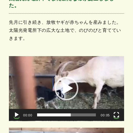
た。
先月に引き続き、放牧ヤギが赤ちゃんを産みました。
太陽光発電所下の広大な土地で、のびのびと育ててい
きます。
動
画
プ
レ
ー
ヤ
ー
00:00
00:05
動