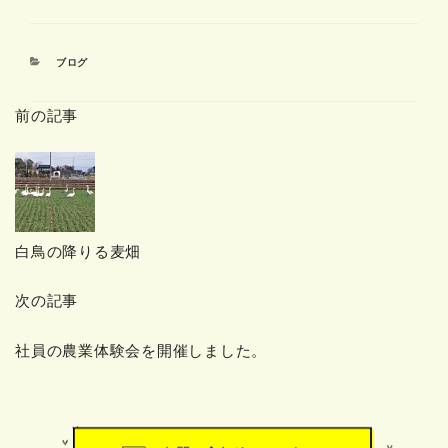
カ
ブログ
テ
ゴ
前の記事
リ
ー
白鳥の降りる麦畑
次の記事
社員の農業体験会を開催しました。