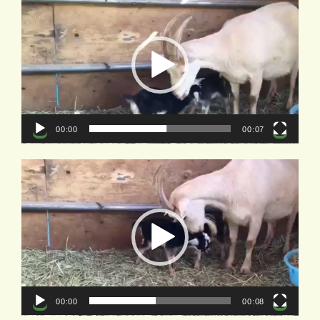
画
プ
レ
ー
ヤ
ー
00:00
00:07
動
画
プ
レ
ー
ヤ
ー
00:00
00:08