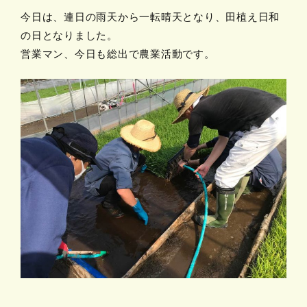
今日は、連日の雨天から一転晴天となり、田植え日和
の日となりました。
営業マン、今日も総出で農業活動です。