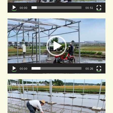
00:00
00:51
動
画
プ
レ
ー
ヤ
ー
00:00
00:26