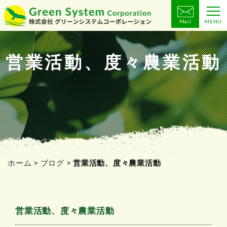
Mail
MENU
コ
ン
テ
営業活動、度々農業活動
ン
ツ
へ
ス
キ
ッ
プ
ホーム
>
ブログ
>
営業活動、度々農業活動
営業活動、度々農業活動