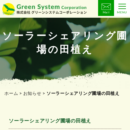
Mail
MENU
コ
ン
テ
ソーラーシェアリング圃
ン
場の田植え
ツ
へ
ス
キ
ッ
プ
ホーム
>
お知らせ
>
ソーラーシェアリング圃場の田植え
ソーラーシェアリング圃場の田植え