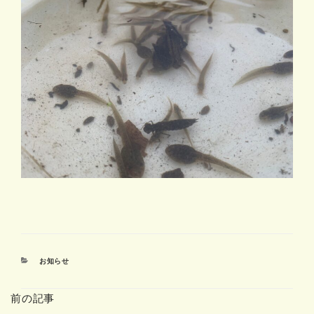
カ
お知らせ
テ
ゴ
前の記事
リ
ー