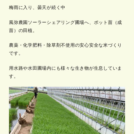
梅雨に入り、曇天が続く中
風弥農園ソーラーシェアリング圃場へ、ポット苗（成
苗）の田植。
農薬・化学肥料・除草剤不使用の安心安全な米づくり
です。
用水路や水田圃場内にも様々な生き物が生息していま
す。