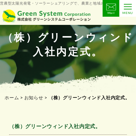
営農型太陽光発電・ソーラーシェアリングで、農業と地域の未来をつくる
Mail
MENU
コ
ン
テ
（株）グリーンウィンド
ン
入社内定式。
ツ
へ
ス
キ
ッ
プ
ホーム
>
お知らせ
>
（株）グリーンウィンド入社内定式。
（株）グリーンウィンド入社内定式。