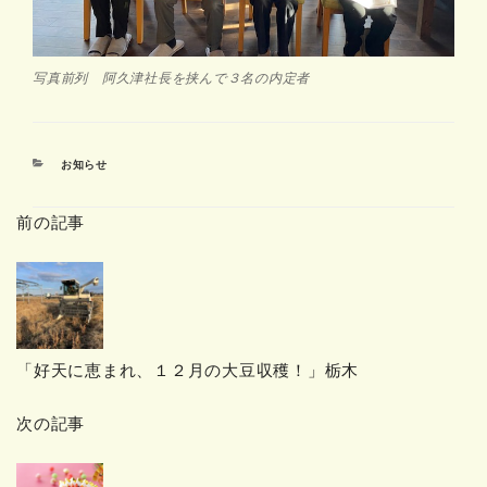
写真前列 阿久津社長を挟んで３名の内定者
カ
お知らせ
テ
ゴ
前の記事
リ
ー
「好天に恵まれ、１２月の大豆収穫！」栃木
次の記事