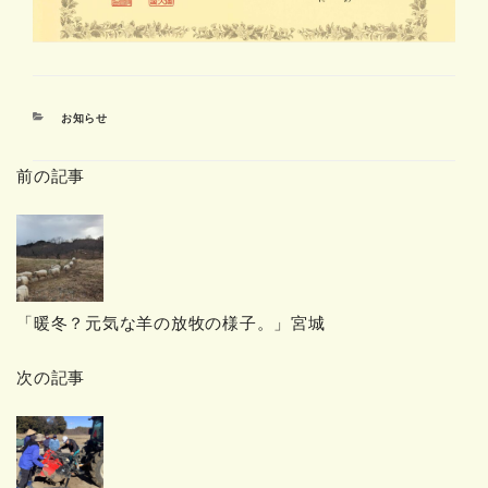
カ
お知らせ
テ
ゴ
前の記事
リ
ー
「暖冬？元気な羊の放牧の様子。」宮城
次の記事