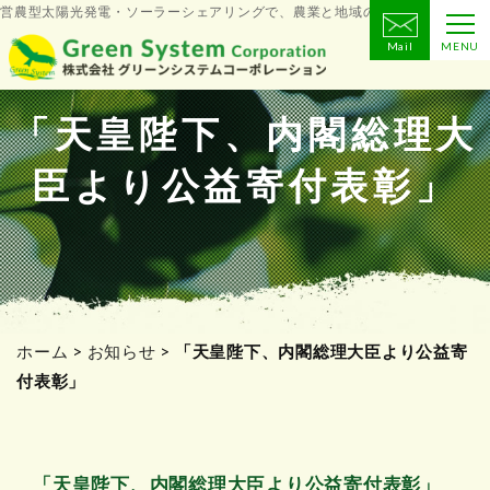
営農型太陽光発電・ソーラーシェアリングで、農業と地域の未来をつくる
Mail
MENU
コ
ン
テ
「天皇陛下、内閣総理大
ン
臣より公益寄付表彰」
ツ
へ
ス
キ
ッ
プ
ホーム
>
お知らせ
>
「天皇陛下、内閣総理大臣より公益寄
付表彰」
「天皇陛下、内閣総理大臣より公益寄付表彰」