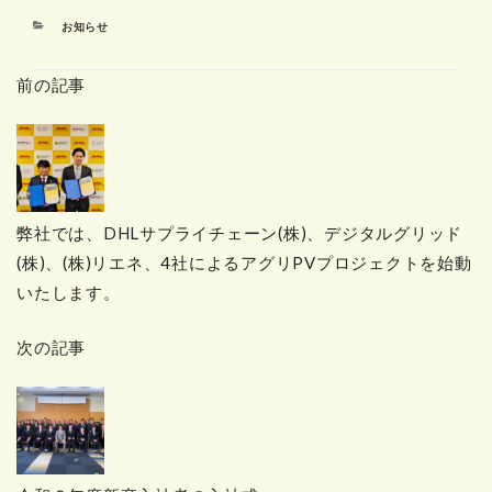
カ
お知らせ
テ
ゴ
前の記事
リ
ー
弊社では、DHLサプライチェーン(株)、デジタルグリッド
(株)、(株)リエネ、4社によるアグリPVプロジェクトを始動
いたします。
次の記事