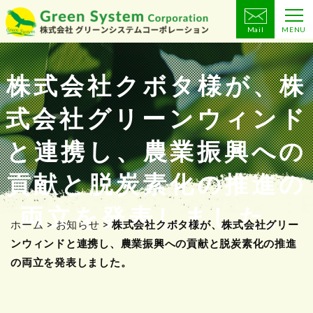
Mail
MENU
コ
ン
テ
株式会社クボタ様が、株
ン
式会社グリーンウィンド
ツ
へ
と連携し、農業振興への
ス
キ
貢献と脱炭素化の推進の
ッ
プ
両立を発表しました。
ホーム
>
お知らせ
>
株式会社クボタ様が、株式会社グリー
ンウィンドと連携し、農業振興への貢献と脱炭素化の推進
の両立を発表しました。