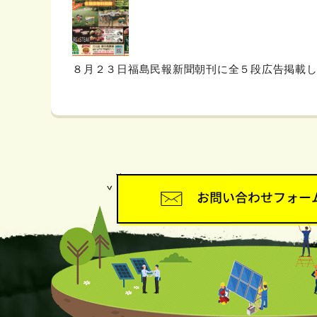
８月２３日福島民報新聞朝刊に全５段広告掲載