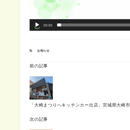
00:00
カ
お知らせ
テ
ゴ
リ
前の記事
ー
「大崎まつりへキッチンカー出店」宮城県大崎
次の記事