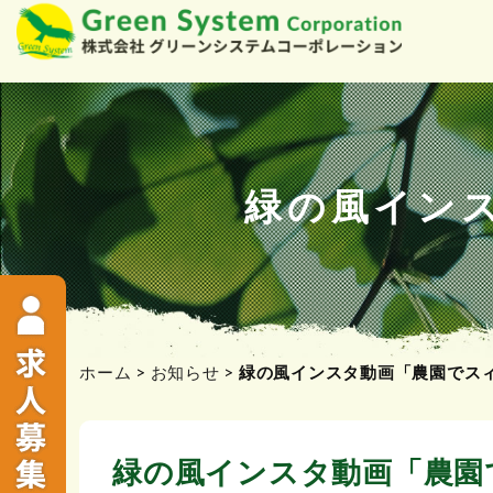
コ
ン
テ
ン
ツ
緑の風イン
へ
ス
キ
ッ
プ
ホーム
>
お知らせ
>
緑の風インスタ動画「農園でス
緑の風インスタ動画「農園