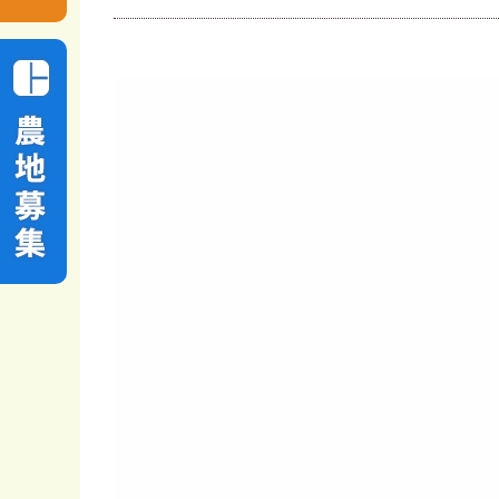
動
画
プ
レ
ー
ヤ
ー