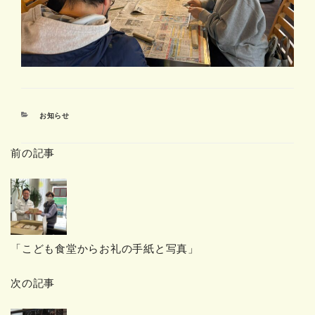
カ
お知らせ
テ
ゴ
前の記事
リ
ー
「こども食堂からお礼の手紙と写真」
次の記事