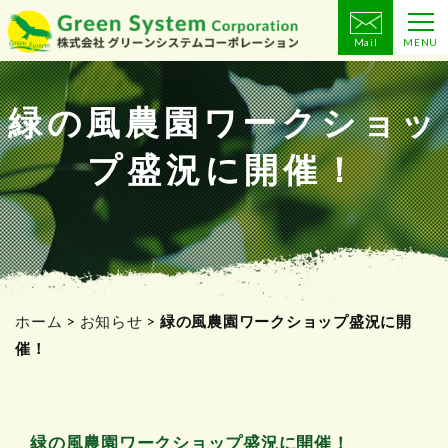
Mail
MENU
コ
ン
テ
緑の風農園ワークショッ
ン
プ盛況に開催！
ツ
へ
ス
キ
ッ
プ
ホーム
>
お知らせ
>
緑の風農園ワークショップ盛況に開
催！
緑の風農園ワークショップ盛況に開催！