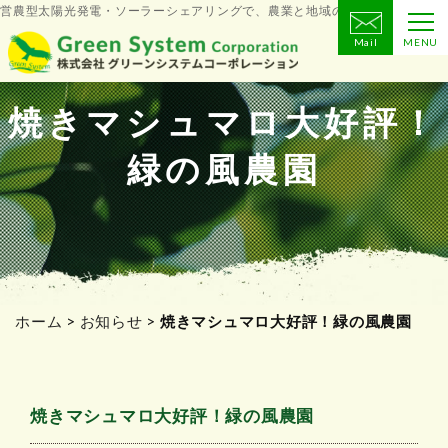
営農型太陽光発電・ソーラーシェアリングで、農業と地域の未来をつくる
Mail
MENU
コ
ン
テ
焼きマシュマロ大好評！
ン
緑の風農園
ツ
へ
ス
キ
ッ
プ
ホーム
>
お知らせ
>
焼きマシュマロ大好評！緑の風農園
焼きマシュマロ大好評！緑の風農園