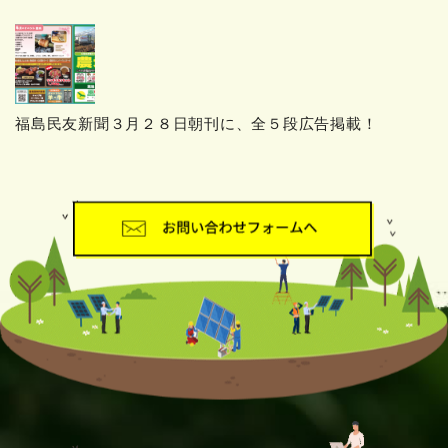
福島民友新聞３月２８日朝刊に、全５段広告掲載！