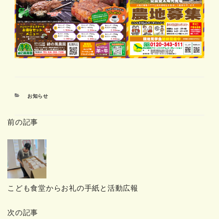
カ
お知らせ
テ
ゴ
前の記事
リ
ー
こども食堂からお礼の手紙と活動広報
次の記事