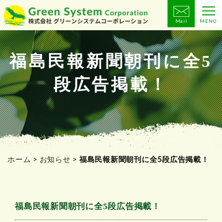
Mail
MENU
コ
ン
テ
福島民報新聞朝刊に全5
ン
段広告掲載！
ツ
へ
ス
キ
ッ
プ
ホーム
>
お知らせ
>
福島民報新聞朝刊に全5段広告掲載！
福島民報新聞朝刊に全5段広告掲載！