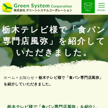
Mail
MENU
コ
ン
テ
栃木テレビ様で「食パン
ン
専門店風弥」を紹介して
ツ
へ
いただきました。
ス
キ
ッ
プ
ホーム
>
お知らせ
>
栃木テレビ様で「食パン専門店風弥」
を紹介していただきました。
栃木テレビ様で「食パン専門店風弥」を紹介し