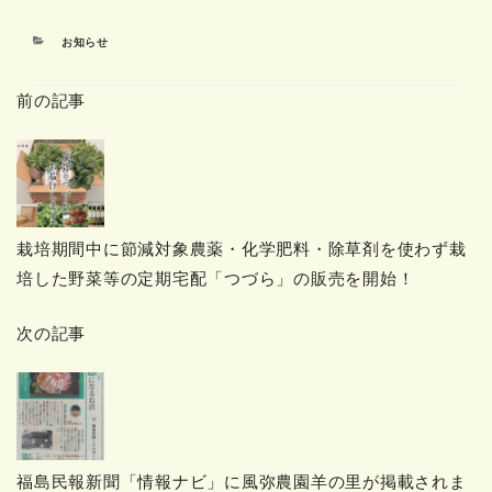
カ
お知らせ
テ
ゴ
前の記事
リ
ー
栽培期間中に節減対象農薬・化学肥料・除草剤を使わず栽
培した野菜等の定期宅配「つづら」の販売を開始！
次の記事
福島民報新聞「情報ナビ」に風弥農園羊の里が掲載されま