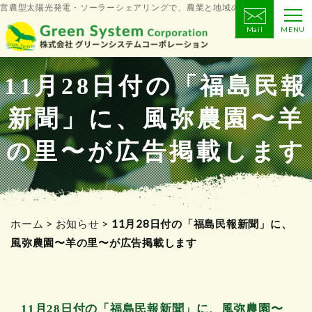
営農型太陽光発電・ソーラーシェアリングで、農業と地域の未来をつくる
Mail
MENU
コ
ン
テ
11月28日付の「福島民報
ン
新聞」に、風弥農園〜羊
ツ
へ
の里〜が広告掲載します
ス
キ
ッ
プ
ホーム
>
お知らせ
>
11月28日付の「福島民報新聞」に、
風弥農園〜羊の里〜が広告掲載します
11月28日付の「福島民報新聞」に、風弥農園〜