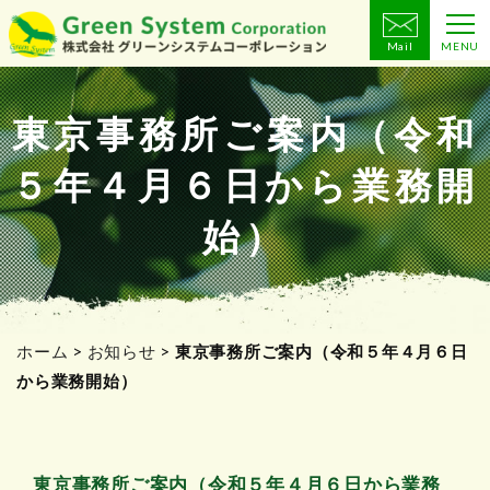
Mail
MENU
コ
ン
テ
東京事務所ご案内（令和
ン
５年４月６日から業務開
ツ
へ
始）
ス
キ
ッ
プ
ホーム
>
お知らせ
>
東京事務所ご案内（令和５年４月６日
から業務開始）
東京事務所ご案内（令和５年４月６日から業務