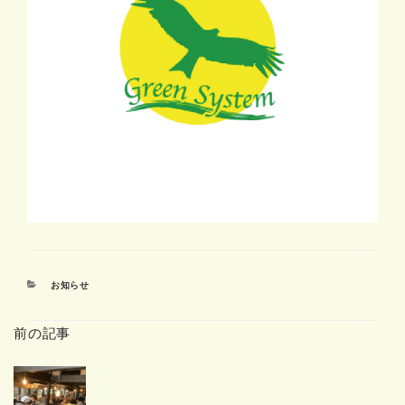
カ
お知らせ
テ
ゴ
前の記事
リ
ー