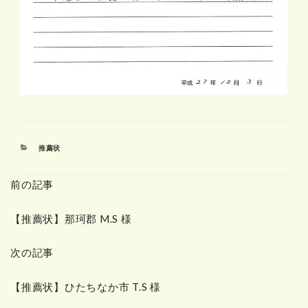
カ
推薦状
テ
ゴ
前の記事
リ
ー
【推薦状】那珂郡 M.S 様
次の記事
【推薦状】ひたちなか市 T.S 様