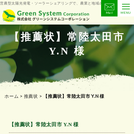
営農型太陽光発電・ソーラーシェアリングで、農業と地域の未来をつくる
Mail
MENU
コ
ン
テ
【推薦状】常陸太田市
ン
Y.N 様
ツ
へ
ス
キ
ッ
プ
ホーム
>
推薦状
>
【推薦状】常陸太田市 Y.N 様
【推薦状】常陸太田市 Y.N 様