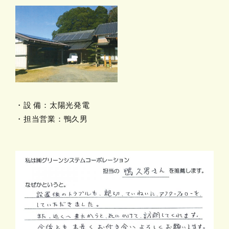
・設 備：太陽光発電
・担当営業：鴨久男