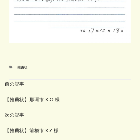
カ
推薦状
テ
ゴ
前の記事
リ
ー
【推薦状】那珂市 K.O 様
次の記事
【推薦状】前橋市 K.Y 様