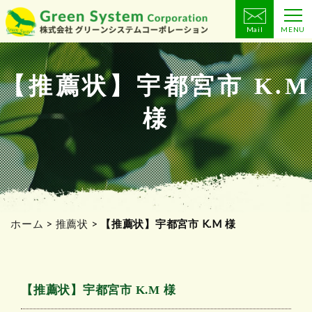
Mail
MENU
コ
ン
テ
【推薦状】宇都宮市 K.M
ン
様
ツ
へ
ス
キ
ッ
プ
ホーム
>
推薦状
>
【推薦状】宇都宮市 K.M 様
【推薦状】宇都宮市 K.M 様