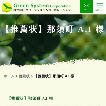
Mail
MENU
コ
ン
テ
【推薦状】那須町 A.I 様
ン
ツ
へ
ス
キ
ッ
プ
ホーム
>
推薦状
>
【推薦状】那須町 A.I 様
【推薦状】那須町 A.I 様