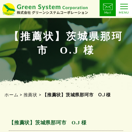
Mail
MENU
コ
ン
テ
【推薦状】茨城県那珂
ン
市 O.J 様
ツ
へ
ス
キ
ッ
プ
ホーム
>
推薦状
>
【推薦状】茨城県那珂市 O.J 様
【推薦状】茨城県那珂市 O.J 様