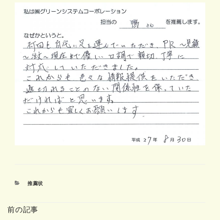
カ
推薦状
テ
ゴ
前の記事
リ
ー