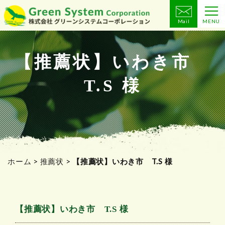
Mail
MENU
コ
ン
テ
【推薦状】いわき市
ン
T.S 様
ツ
へ
ス
キ
ッ
プ
ホーム
>
推薦状
>
【推薦状】いわき市 T.S 様
【推薦状】いわき市 T.S 様