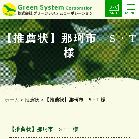
Mail
MENU
コ
ン
テ
【推薦状】那珂市 S・T
ン
様
ツ
へ
ス
キ
ッ
プ
ホーム
>
推薦状
>
【推薦状】那珂市 S・T 様
【推薦状】那珂市 S・T 様