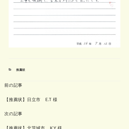
カ
推薦状
テ
ゴ
前の記事
リ
ー
【推薦状】日立市 E.T 様
次の記事
【推薦状】北茨城市 K.Y 様