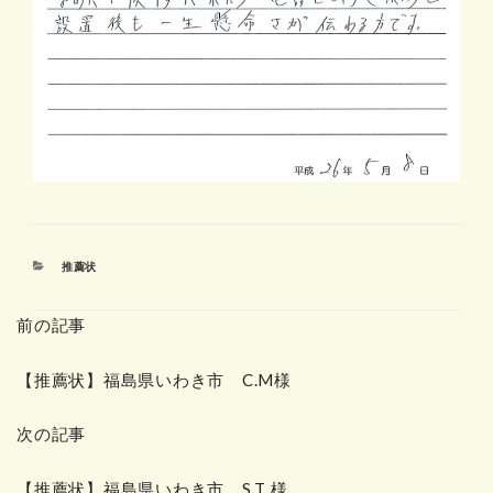
カ
推薦状
テ
ゴ
前の記事
リ
ー
【推薦状】福島県いわき市 C.M様
次の記事
【推薦状】福島県いわき市 S.T 様