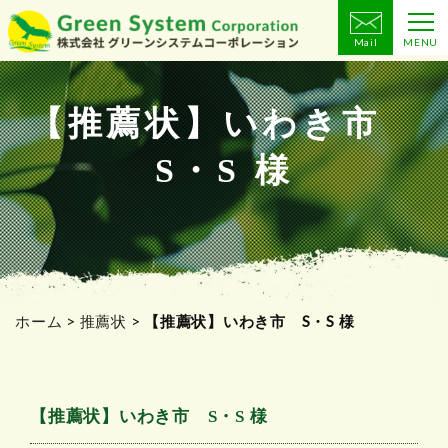
Mail
MENU
コ
ン
テ
【推薦状】いわき市
ン
S・S 様
ツ
へ
ス
キ
ッ
プ
ホーム
>
推薦状
>
【推薦状】いわき市 S・S 様
【推薦状】いわき市 S・S 様