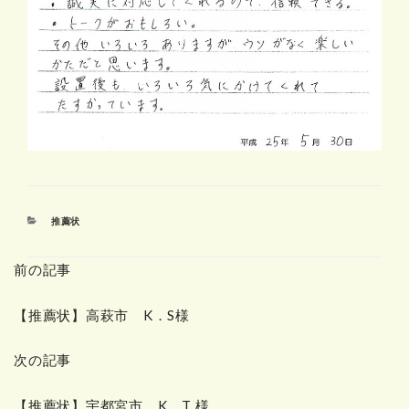
カ
推薦状
テ
ゴ
前の記事
リ
ー
【推薦状】高萩市 K．S様
次の記事
【推薦状】宇都宮市 K．T 様