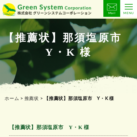
Mail
MENU
コ
ン
テ
【推薦状】那須塩原市
ン
Y・K 様
ツ
へ
ス
キ
ッ
プ
ホーム
>
推薦状
>
【推薦状】那須塩原市 Y・K 様
【推薦状】那須塩原市 Y・K 様