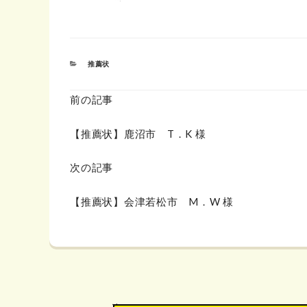
カ
推薦状
テ
ゴ
リ
前の記事
ー
【推薦状】鹿沼市 T．K 様
次の記事
【推薦状】会津若松市 M．W 様