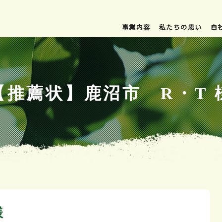
事業内容
私たちの思い
自
【推薦状】鹿沼市 R・T 
様