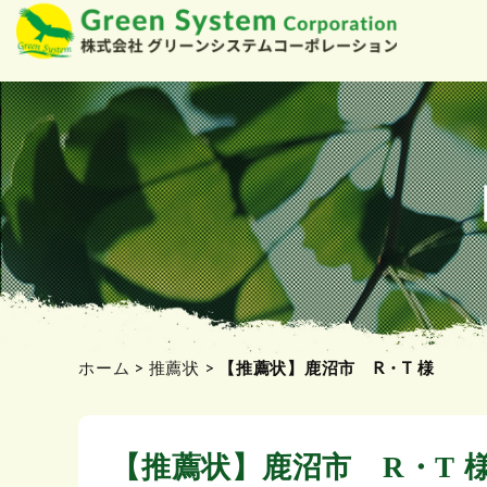
コ
ン
テ
ン
ツ
へ
ス
キ
ッ
プ
ホーム
>
推薦状
>
【推薦状】鹿沼市 R・T 様
【推薦状】鹿沼市 R・T 