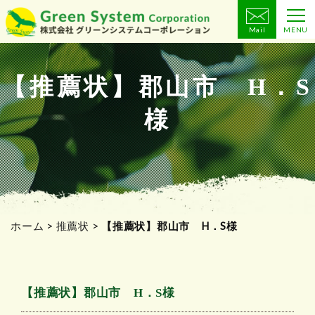
Mail
MENU
コ
ン
テ
【推薦状】郡山市 H．S
ン
様
ツ
へ
ス
キ
ッ
プ
ホーム
>
推薦状
>
【推薦状】郡山市 H．S様
【推薦状】郡山市 H．S様