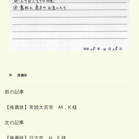
カ
推薦状
テ
ゴ
前の記事
リ
ー
【推薦状】常陸大宮市 M．K 様
次の記事
【推薦状】日立市 H．F 様