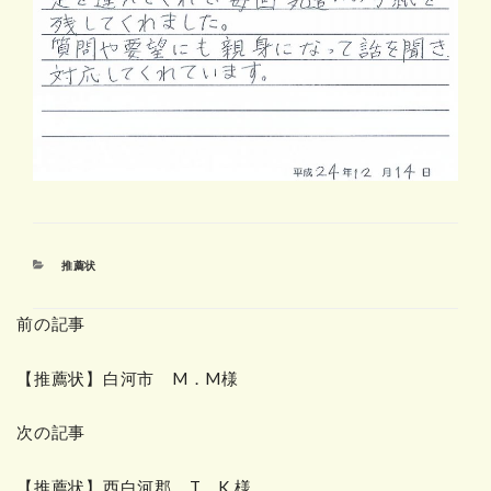
カ
推薦状
テ
ゴ
前の記事
リ
ー
【推薦状】白河市 M．M様
次の記事
【推薦状】西白河郡 T．K 様