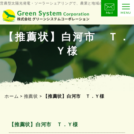
営農型太陽光発電・ソーラーシェアリングで、農業と地域の未来をつくる
Mail
MENU
コ
ン
テ
【推薦状】白河市 Ｔ．
ン
Ｙ様
ツ
へ
ス
キ
ッ
プ
ホーム
>
推薦状
>
【推薦状】白河市 Ｔ．Ｙ様
【推薦状】白河市 Ｔ．Ｙ様