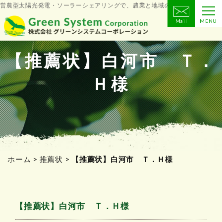
営農型太陽光発電・ソーラーシェアリングで、農業と地域の未来をつくる
Mail
MENU
コ
ン
テ
【推薦状】白河市 Ｔ．
ン
Ｈ様
ツ
へ
ス
キ
ッ
プ
ホーム
>
推薦状
>
【推薦状】白河市 Ｔ．Ｈ様
【推薦状】白河市 Ｔ．Ｈ様