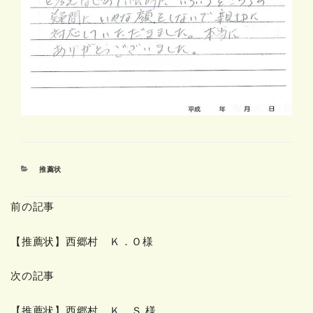
カ
推薦状
テ
ゴ
前の記事
リ
ー
【推薦状】西郷村 Ｋ．Ｏ様
次の記事
【推薦状】西郷村 Ｋ．Ｓ 様