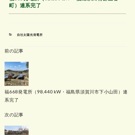
町）連系完了
カ
自社太陽光発電所
テ
ゴ
前の記事
リ
ー
福668発電所（98.440 kW・福島県須賀川市下小山田）連
系完了
次の記事