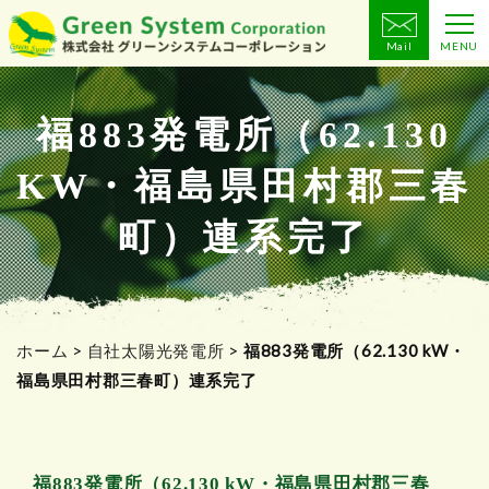
Mail
MENU
コ
ン
テ
福883発電所（62.130
ン
KW・福島県田村郡三春
ツ
へ
町）連系完了
ス
キ
ッ
プ
ホーム
>
自社太陽光発電所
>
福883発電所（62.130 kW・
福島県田村郡三春町）連系完了
福883発電所（62.130 kW・福島県田村郡三春