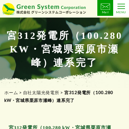
Mail
MENU
コ
ン
テ
宮312発電所（100.280
ン
KW・宮城県栗原市瀬
ツ
へ
峰）連系完了
ス
キ
ッ
プ
ホーム
>
自社太陽光発電所
>
宮312発電所（100.280
kW・宮城県栗原市瀬峰）連系完了
宮312発電所（100.280 kW・宮城県栗原市瀬