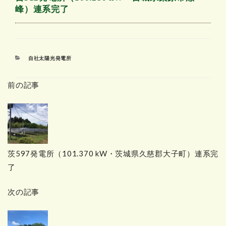
峰）連系完了
カ
自社太陽光発電所
テ
ゴ
前の記事
リ
ー
茨597発電所（101.370 kW・茨城県久慈郡大子町）連系完
了
次の記事