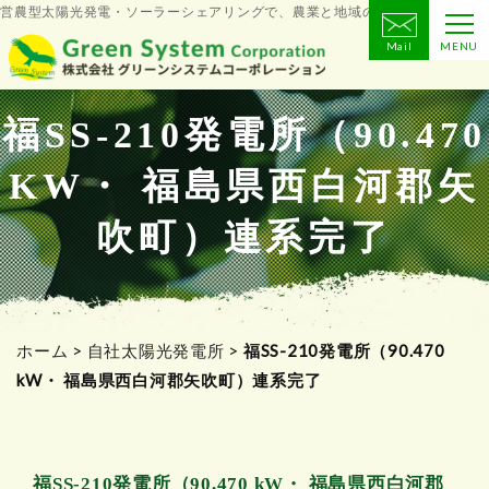
営農型太陽光発電・ソーラーシェアリングで、農業と地域の未来をつくる
Mail
MENU
コ
ン
テ
福SS-210発電所（90.470
ン
KW・ 福島県西白河郡矢
ツ
へ
吹町）連系完了
ス
キ
ッ
プ
ホーム
>
自社太陽光発電所
>
福SS-210発電所（90.470
kW・ 福島県西白河郡矢吹町）連系完了
福SS-210発電所（90.470 kW・ 福島県西白河郡