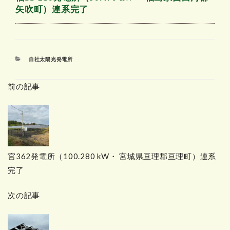
矢吹町）連系完了
カ
自社太陽光発電所
テ
ゴ
前の記事
リ
ー
宮362発電所（100.280 kW・ 宮城県亘理郡亘理町）連系
完了
次の記事