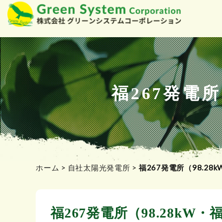
コ
ン
テ
ン
ツ
福267発電
へ
ス
キ
ッ
プ
ホーム
>
自社太陽光発電所
>
福267発電所（98.2
福267発電所（98.28k