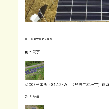
カ
自社太陽光発電所
テ
ゴ
リ
前の記事
ー
福303発電所（81.12kW・福島県二本松市）連
次の記事