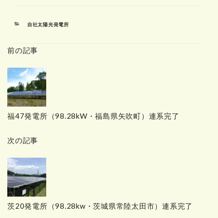
カ
自社太陽光発電所
テ
ゴ
前の記事
リ
ー
福47発電所（98.28kW・福島県矢吹町）連系完了
次の記事
茨20発電所（98.28kw・茨城県常陸太田市）連系完了