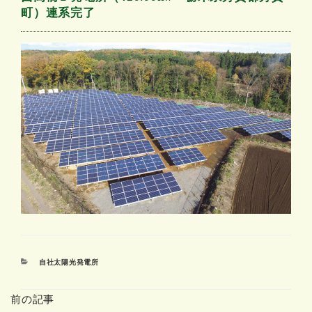
町）連系完了
カ
自社太陽光発電所
テ
ゴ
前の記事
リ
ー