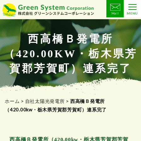
Mail
MENU
コ
ン
テ
西高橋Ｂ発電所
ン
（420.00KW・栃木県芳
ツ
へ
賀郡芳賀町）連系完了
ス
キ
ッ
プ
ホーム
>
自社太陽光発電所
>
西高橋Ｂ発電所
（420.00kw・栃木県芳賀郡芳賀町）連系完了
西高橋Ｂ発電所（420.00kw・栃木県芳賀郡芳賀