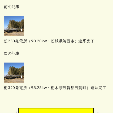
ゴ
前の記事
リ
ー
茨258発電所（98.28kw・茨城県筑西市）連系完了
次の記事
栃320発電所（98.28kw・栃木県芳賀郡芳賀町）連系完了