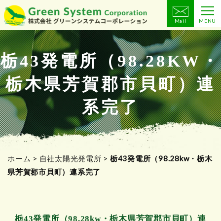
Mail
MENU
コ
ン
テ
栃43発電所（98.28KW・
ン
栃木県芳賀郡市貝町）連
ツ
へ
系完了
ス
キ
ッ
プ
ホーム
>
自社太陽光発電所
>
栃43発電所（98.28kw・栃木
県芳賀郡市貝町）連系完了
栃43発電所（98.28kw・栃木県芳賀郡市貝町）連