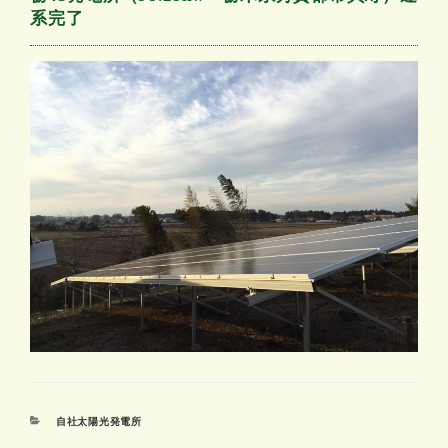
系完了
カ
自社太陽光発電所
テ