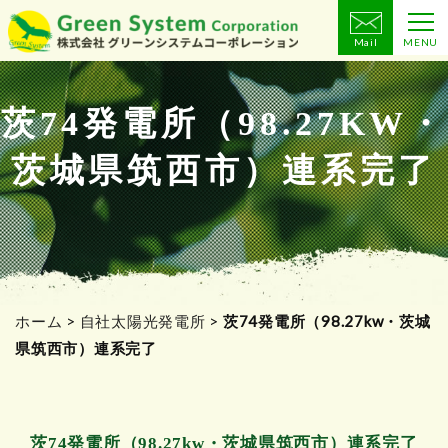
Mail
MENU
コ
ン
テ
茨74発電所（98.27KW・
ン
茨城県筑西市）連系完了
ツ
へ
ス
キ
ッ
プ
ホーム
>
自社太陽光発電所
>
茨74発電所（98.27kw・茨城
県筑西市）連系完了
茨74発電所（98.27kw・茨城県筑西市）連系完了