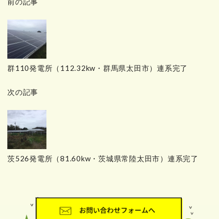
前の記事
リ
ー
群110発電所（112.32kw・群馬県太田市）連系完了
次の記事
茨526発電所（81.60kw・茨城県常陸太田市）連系完了