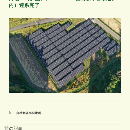
内）連系完了
カ
自社太陽光発電所
テ
ゴ
前の記事
リ