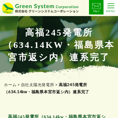
Mail
MENU
コ
ン
テ
高福245発電所
ン
（634.14KW・福島県本
ツ
へ
宮市返シ内）連系完了
ス
キ
ッ
プ
ホーム
>
自社太陽光発電所
>
高福245発電所
（634.14kw・福島県本宮市返シ内）連系完了
高福245発電所（634.14kw・福島県本宮市返シ