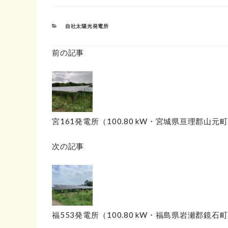
カ
自社太陽光発電所
テ
ゴ
リ
前の記事
ー
宮161発電所（100.80 kW・宮城県亘理郡山元
次の記事
福553発電所（100.80 kW・福島県岩瀬郡鏡石