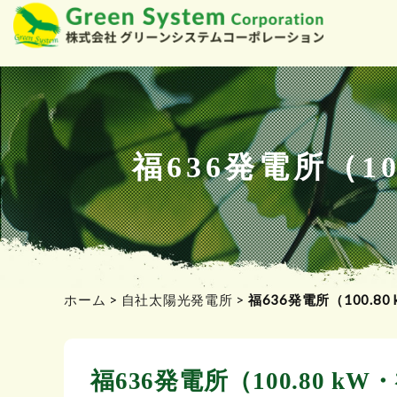
コ
ン
テ
ン
ツ
福636発電所（1
へ
ス
キ
ッ
プ
ホーム
>
自社太陽光発電所
>
福636発電所（100.
福636発電所（100.80 