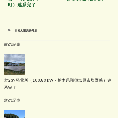
町）連系完了
カ
自社太陽光発電所
テ
ゴ
前の記事
リ
ー
宮239発電所（100.80 kW・栃木県那須塩原市塩野崎）連
系完了
次の記事