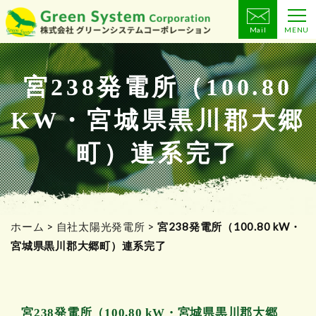
Mail
MENU
コ
ン
テ
宮238発電所（100.80
ン
KW・宮城県黒川郡大郷
ツ
へ
町）連系完了
ス
キ
ッ
プ
ホーム
>
自社太陽光発電所
>
宮238発電所（100.80 kW・
宮城県黒川郡大郷町）連系完了
宮238発電所（100.80 kW・宮城県黒川郡大郷