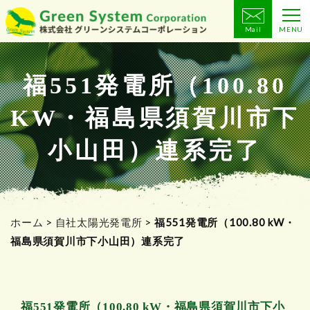
Mail
MENU
コ
ン
テ
福551発電所（100.80
ン
KW・福島県須賀川市下
ツ
へ
小山田）連系完了
ス
キ
ッ
プ
ホーム
>
自社太陽光発電所
>
福551発電所（100.80 kW・
福島県須賀川市下小山田）連系完了
福551発電所（100.80 kW・福島県須賀川市下小