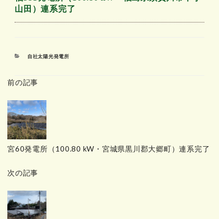
山田）連系完了
カ
自社太陽光発電所
テ
ゴ
前の記事
リ
ー
宮60発電所（100.80 kW・宮城県黒川郡大郷町）連系完了
次の記事