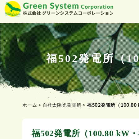
コ
ン
テ
ン
ツ
福502発電所（1
へ
ス
キ
ッ
プ
ホーム
>
自社太陽光発電所
>
福502発電所（100.
福502発電所（100.80 