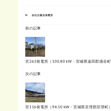
カ
自社太陽光発電所
テ
ゴ
リ
前の記事
ー
宮263発電所（100.80 kW・宮城県遠田郡涌谷
次の記事
宮116発電所（94.50 kW・宮城県亘理郡亘理