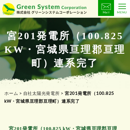
Mail
MENU
コ
ン
テ
宮201発電所（100.825
ン
KW・宮城県亘理郡亘理
ツ
へ
町）連系完了
ス
キ
ッ
プ
ホーム
>
自社太陽光発電所
>
宮201発電所（100.825
kW・宮城県亘理郡亘理町）連系完了
宮201発電所（100.825 kW・宮城県亘理郡亘理