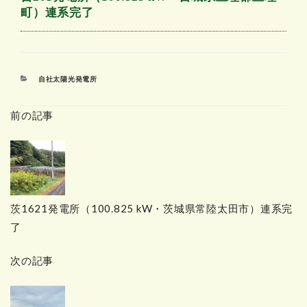
町）連系完了
カ
自社太陽光発電所
テ
ゴ
前の記事
リ
ー
茨1621発電所（100.825 kW・茨城県常陸太田市）連系完
了
次の記事