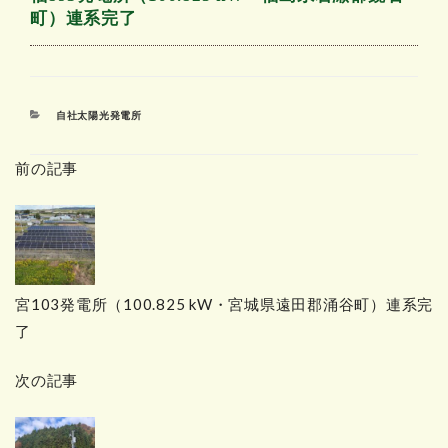
町）連系完了
カ
自社太陽光発電所
テ
ゴ
前の記事
リ
ー
宮103発電所（100.825 kW・宮城県遠田郡涌谷町）連系完
了
次の記事