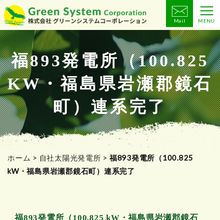
Mail
MENU
コ
ン
テ
福893発電所（100.825
ン
KW・福島県岩瀬郡鏡石
ツ
へ
町）連系完了
ス
キ
ッ
プ
ホーム
>
自社太陽光発電所
>
福893発電所（100.825
kW・福島県岩瀬郡鏡石町）連系完了
福893発電所（100.825 kW・福島県岩瀬郡鏡石