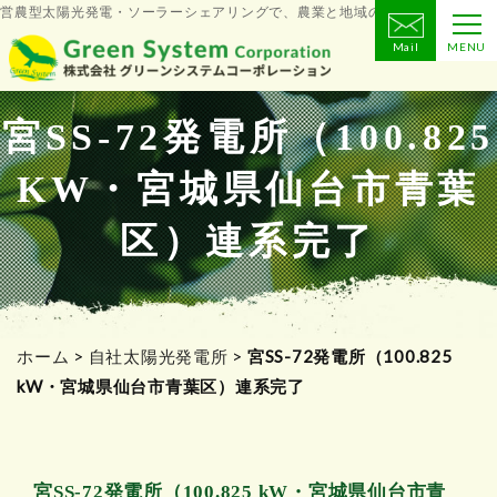
営農型太陽光発電・ソーラーシェアリングで、農業と地域の未来をつくる
Mail
MENU
コ
ン
テ
宮SS-72発電所（100.825
ン
KW・宮城県仙台市青葉
ツ
へ
区）連系完了
ス
キ
ッ
プ
ホーム
>
自社太陽光発電所
>
宮SS-72発電所（100.825
kW・宮城県仙台市青葉区）連系完了
宮SS-72発電所（100.825 kW・宮城県仙台市青