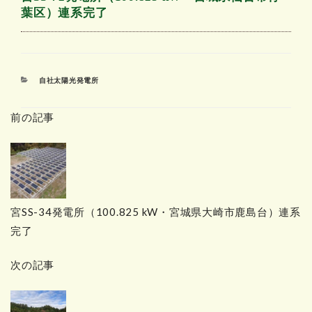
葉区）連系完了
カ
自社太陽光発電所
テ
ゴ
前の記事
リ
ー
宮SS-34発電所（100.825 kW・宮城県大崎市鹿島台）連系
完了
次の記事