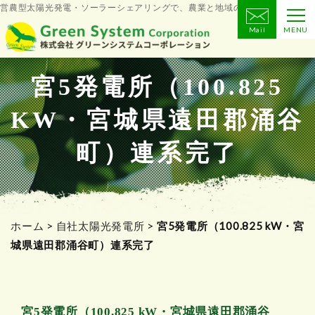
営農型太陽光発電・ソーラーシェアリングで、農業と地域の未来をつくる
Mail
MENU
コ
ン
テ
宮5発電所（100.825
ン
KW・宮城県遠田郡涌谷
ツ
へ
町）連系完了
ス
キ
ッ
プ
ホーム
>
自社太陽光発電所
>
宮5発電所（100.825 kW・宮
城県遠田郡涌谷町）連系完了
宮5発電所（100.825 kW・宮城県遠田郡涌谷