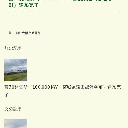
町）連系完了
カ
自社太陽光発電所
テ
ゴ
前の記事
リ
ー
宮78発電所（100.800 kW・宮城県遠田郡涌谷町）連系完
了
次の記事