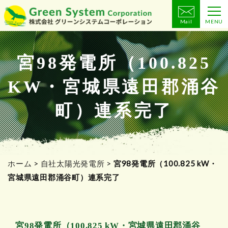
Mail
MENU
コ
ン
テ
宮98発電所（100.825
ン
KW・宮城県遠田郡涌谷
ツ
へ
町）連系完了
ス
キ
ッ
プ
ホーム
>
自社太陽光発電所
>
宮98発電所（100.825 kW・
宮城県遠田郡涌谷町）連系完了
宮98発電所（100.825 kW・宮城県遠田郡涌谷