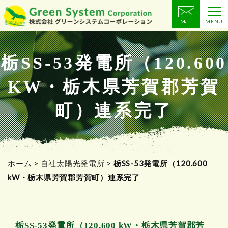
Mail
MENU
コ
ン
テ
栃SS-53発電所（120.600
ン
KW・栃木県芳賀郡芳賀
ツ
へ
町）連系完了
ス
キ
ッ
プ
ホーム
>
自社太陽光発電所
>
栃SS-53発電所（120.600
kW・栃木県芳賀郡芳賀町）連系完了
栃SS-53発電所（120.600 kW・栃木県芳賀郡芳