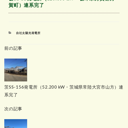
賀町）連系完了
カ
自社太陽光発電所
テ
ゴ
前の記事
リ
ー
茨SS-156発電所（52.200 kW・茨城県常陸大宮市山方）連
系完了
次の記事