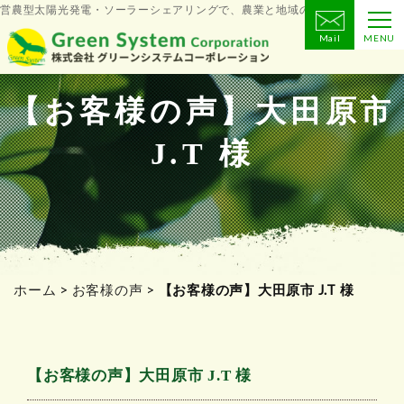
営農型太陽光発電・ソーラーシェアリングで、農業と地域の未来をつくる
Mail
MENU
コ
ン
テ
【お客様の声】大田原市
ン
J.T 様
ツ
へ
ス
キ
ッ
プ
ホーム
>
お客様の声
>
【お客様の声】大田原市 J.T 様
【お客様の声】大田原市 J.T 様