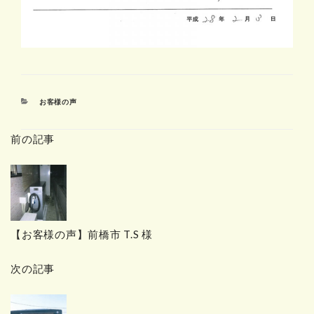
カ
お客様の声
テ
ゴ
前の記事
リ
ー
【お客様の声】前橋市 T.S 様
次の記事