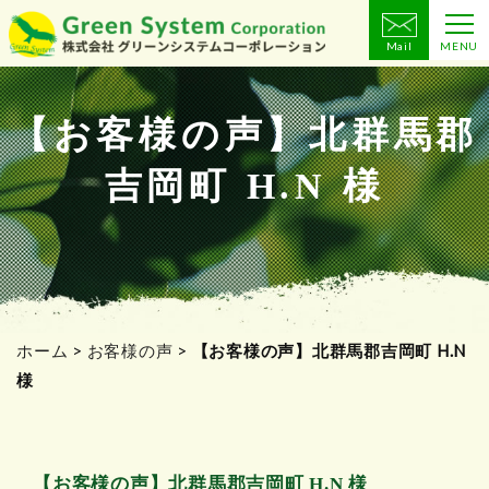
Mail
MENU
コ
ン
テ
【お客様の声】北群馬郡
ン
吉岡町 H.N 様
ツ
へ
ス
キ
ッ
プ
ホーム
>
お客様の声
>
【お客様の声】北群馬郡吉岡町 H.N
様
【お客様の声】北群馬郡吉岡町 H.N 様