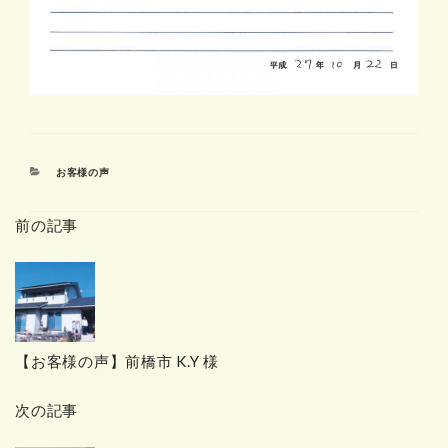
カ
お客様の声
テ
ゴ
前の記事
リ
ー
【お客様の声】前橋市 K.Y 様
次の記事