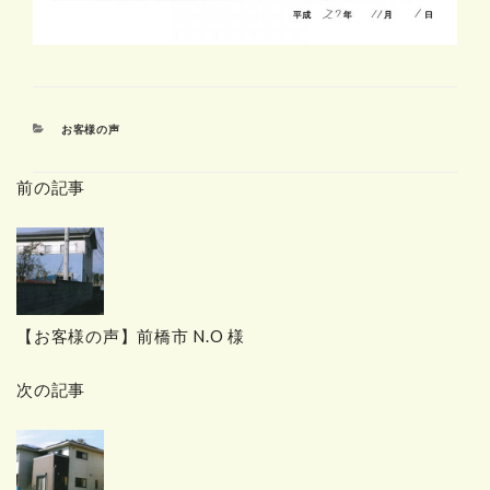
カ
お客様の声
テ
ゴ
前の記事
リ
ー
【お客様の声】前橋市 N.O 様
次の記事