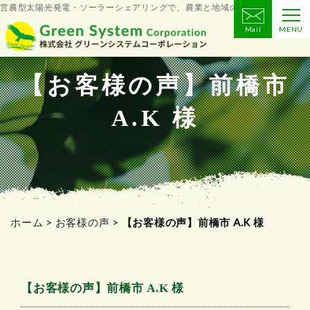
営農型太陽光発電・ソーラーシェアリングで、農業と地域の未来をつくる
Mail
MENU
コ
ン
テ
【お客様の声】前橋市
ン
A.K 様
ツ
へ
ス
キ
ッ
プ
ホーム
>
お客様の声
>
【お客様の声】前橋市 A.K 様
【お客様の声】前橋市 A.K 様